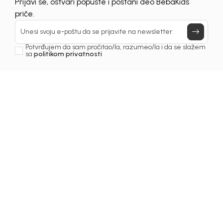
UNAVAILABLE
Prijavi se, ostvari popuste i postani deo BebaKids
priče.
Unesi svoju e-poštu da se prijavite na newsletter.
Potvrđujem da sam pročitao/la, razumeo/la i da se slažem
sa
politikom privatnosti
1
/
4
Majice za dječake
MAJICA ZA DJEČAKE
JAXSON
Šifra proizvoda:
3231OM0M53N01
Odaberite veličinu
:
62
68
74
80
86
92
98
104