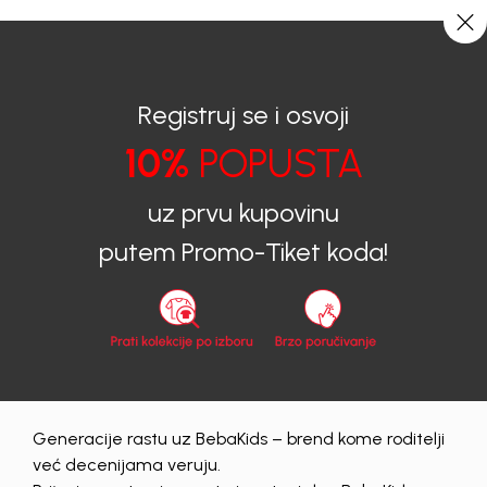
CIJENA ISPORUKE ZA SVE PORUDŽBINE IZNOSI 9KM
0
0
Registruj se i osvoji
10%
POPUSTA
BEBAKIDS
Proizvodi
Dječija odjeća
Majice
Majice za dječake
MAJICA ZA DJEČAKE JAXSON
uz prvu kupovinu
putem Promo-Tiket koda!
Generacije rastu uz BebaKids – brend kome roditelji
već decenijama veruju.