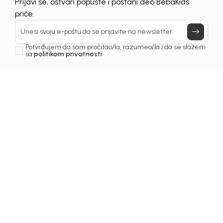
Prijavi se, ostvari popuste i postani deo BebaKids
priče.
Unesi svoju e-poštu da se prijavite na newsletter.
Potvrđujem da sam pročitao/la, razumeo/la i da se slažem
sa
politikom privatnosti
1
/
5
Majice za dječake
MAJICA ZA DJEČAKE
THOR
Šifra proizvoda:
1261OM0M53A01
Odaberite veličinu
: