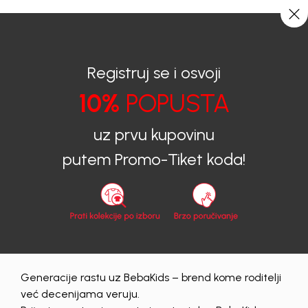
CIJENA ISPORUKE ZA SVE PORUDŽBINE IZNOSI 9KM
0
0
Registruj se i osvoji
10%
POPUSTA
BEBAKIDS
Proizvodi
Dječija odjeća
Majice
Majice za dječake
MAJICA ZA DJEČAKE THOR
uz prvu kupovinu
putem Promo-Tiket koda!
40
%
Generacije rastu uz BebaKids – brend kome roditelji
već decenijama veruju.