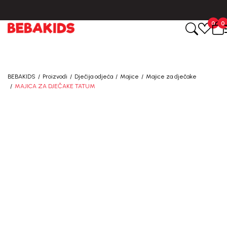
CIJENA ISPORUKE ZA SVE PORUDŽBINE IZNOSI 9KM
0
0
BEBAKIDS
Proizvodi
Dječija odjeća
Majice
Majice za dječake
MAJICA ZA DJEČAKE TATUM
50
%