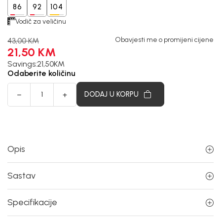
86
92
104
Vodič za veličinu
Obavjesti me o promijeni cijene
43,00
KM
21,50
KM
Savings:
21,50
KM
Odaberite količinu
DODAJ U KORPU
Opis
Sastav
Specifikacije