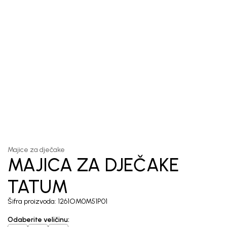
1
/
5
Majice za dječake
MAJICA ZA DJEČAKE
TATUM
Šifra proizvoda:
1261OM0M51P01
Odaberite veličinu
: