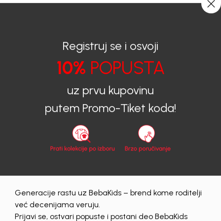
CIJENA ISPORUKE ZA SVE PORUDŽBINE IZNOSI 9KM
0
0
Registruj se i osvoji
10%
POPUSTA
BEBAKIDS
Proizvodi
Dječija odjeća
Majice
Majice za dječake
MAJICA ZA DJEČAKE KONI
uz prvu kupovinu
putem Promo-Tiket koda!
Generacije rastu uz BebaKids – brend kome roditelji
već decenijama veruju.