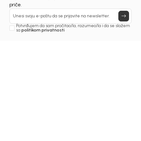
UNAVAILABLE
Prijavi se, ostvari popuste i postani deo BebaKids
priče.
Unesi svoju e-poštu da se prijavite na newsletter.
Potvrđujem da sam pročitao/la, razumeo/la i da se slažem
sa
politikom privatnosti
1
/
6
Majice za dječake
MAJICA ZA DJEČAKE
KONI
Šifra proizvoda:
4251OM0M63O00
Odaberite veličinu
: