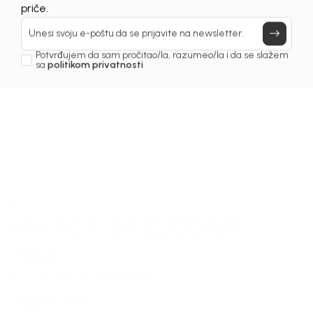
Prijavi se, ostvari popuste i postani deo BebaKids
priče.
Unesi svoju e-poštu da se prijavite na newsletter.
Potvrđujem da sam pročitao/la, razumeo/la i da se slažem
sa
politikom privatnosti
1
/
5
Majice za dječake
MAJICA ZA DJEČAKE
ISAK
Šifra proizvoda:
1251OM0M43O02
Odaberite veličinu
: