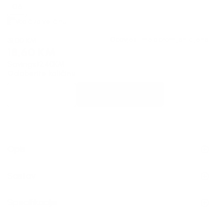
06
Vodič za veličinu
Obavjesti me o promijeni cijene
31,00
KM
18,60
KM
Savings:
12,40
KM
Odaberite količinu
DODAJ U KORPU
Opis
Sastav
Specifikacije