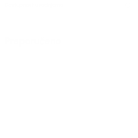
Dostupnost u radnjama
Preporučeno