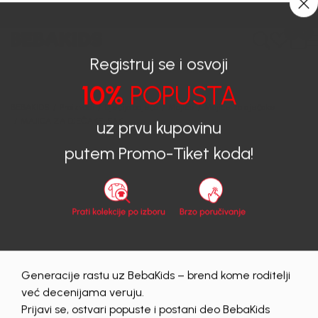
CIJENA ISPORUKE ZA SVE PORUDŽBINE IZNOSI 9KM
0
0
Registruj se i osvoji
10%
POPUSTA
BEBAKIDS
Proizvodi
Dječija odjeća
Majice
Majice za dječake
MAJICA ZA DJEČAKE ISAK
uz prvu kupovinu
putem Promo-Tiket koda!
40
%
Generacije rastu uz BebaKids – brend kome roditelji
već decenijama veruju.