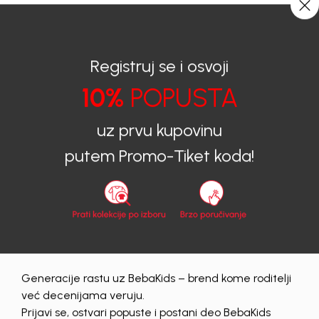
CIJENA ISPORUKE ZA SVE PORUDŽBINE IZNOSI 9KM
0
0
Registruj se i osvoji
10%
POPUSTA
BEBAKIDS
Proizvodi
Dječija odjeća
Majice
Majice za dječake
MAJICA ZA DJEČAKE IVAN
uz prvu kupovinu
putem Promo-Tiket koda!
60
%
Generacije rastu uz BebaKids – brend kome roditelji
već decenijama veruju.