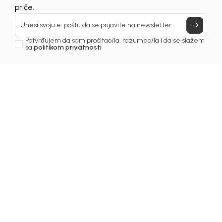
Prijavi se, ostvari popuste i postani deo BebaKids
priče.
Unesi svoju e-poštu da se prijavite na newsletter.
Potvrđujem da sam pročitao/la, razumeo/la i da se slažem
sa
politikom privatnosti
1
/
5
Majice za dječake
MAJICA ZA DJEČAKE
IVAN
Šifra proizvoda:
1251OM0M10J00
Odaberite veličinu
: