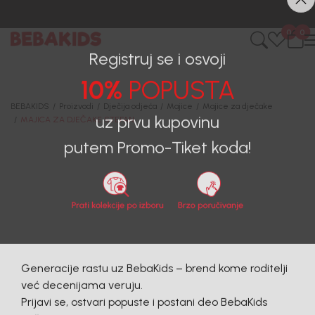
CIJENA ISPORUKE ZA SVE PORUDŽBINE IZNOSI 9KM
0
0
Registruj se i osvoji
10%
POPUSTA
BEBAKIDS
Proizvodi
Dječija odjeća
Majice
Majice za dječake
MAJICA ZA DJEČAKE STEFAN
uz prvu kupovinu
putem Promo-Tiket koda!
Generacije rastu uz BebaKids – brend kome roditelji
već decenijama veruju.