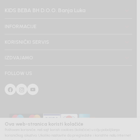
KIDS BEBA BH D.O.O. Banja Luka
INFORMACIJE
KORISNIČKI SERVIS
IZDVAJAMO
FOLLOW US
Ova web-stranica koristi kolačiće
Poštovani korisniče, naš sajt koristi cookies (kolačiće) u cilju poboljšanja
korisničkog iskustva. Ukoliko nastavite da pregledate i koristite našu Internet