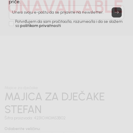
UNAVAILABLE
Prijavi se, ostvari popuste i postani deo BebaKids
priče.
Unesi svoju e-poštu da se prijavite na newsletter.
Potvrđujem da sam pročitao/la, razumeo/la i da se slažem
sa
politikom privatnosti
1
/
6
Majice za dječake
MAJICA ZA DJEČAKE
STEFAN
Šifra proizvoda:
4231OM0M53B02
Odaberite veličinu
: