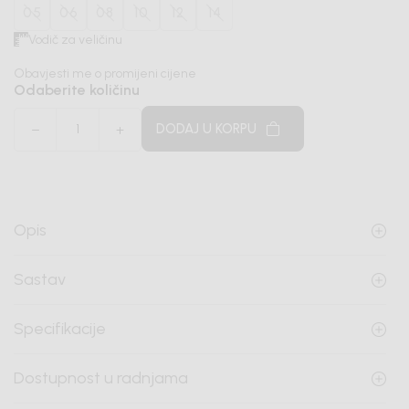
05
06
08
10
12
14
Vodič za veličinu
Obavjesti me o promijeni cijene
Odaberite količinu
DODAJ U KORPU
Opis
Sastav
Specifikacije
Dostupnost u radnjama