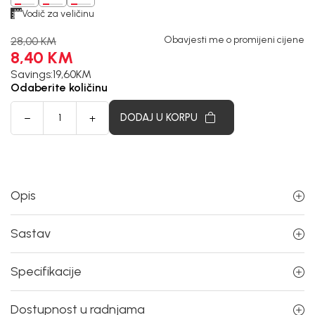
Vodič za veličinu
Obavjesti me o promijeni cijene
28,00
KM
8,40
KM
Savings:
19,60
KM
Odaberite količinu
DODAJ U KORPU
Opis
Sastav
Specifikacije
Dostupnost u radnjama