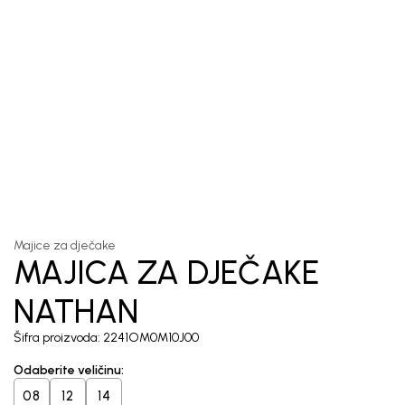
1
/
4
Majice za dječake
MAJICA ZA DJEČAKE
NATHAN
Šifra proizvoda:
2241OM0M10J00
Odaberite veličinu
:
08
12
14