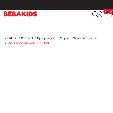
CIJENA ISPORUKE ZA SVE PORUDŽBINE IZNOSI 9KM
0
0
BEBAKIDS
Proizvodi
Dječija odjeća
Majice
Majice za dječake
MAJICA ZA DJEČAKE NATHAN
70
%