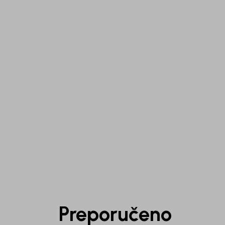
1
/
4
Preporučeno