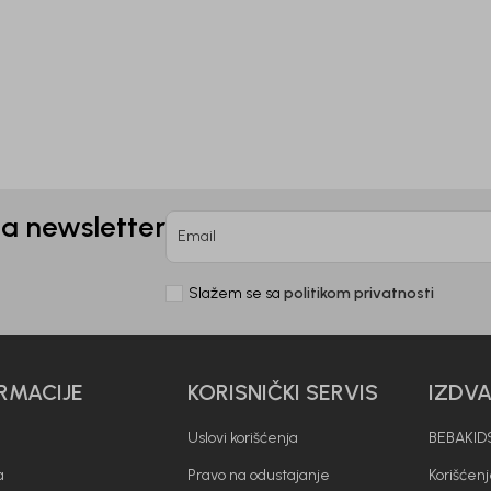
0
KM
31,50
KM
KM
45,00
KM
na newsletter
Email
Slažem se sa
politikom privatnosti
RMACIJE
KORISNIČKI SERVIS
IZDV
Uslovi korišćenja
BEBAKIDS
a
Pravo na odustajanje
Korišćen