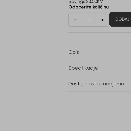
Savings:
23,00
KM
Odaberite količinu
DODAJ 
Opis
Specifikacije
Dostupnost u radnjama