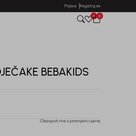
Prijava
Registruj se
0
0
DJEČAKE BEBAKIDS
Obavjesti me o promijeni cijene