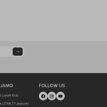
BEBAKIDS
28,00
KM
25,80
KM
40,00
KM
43,00
KM
AJAMO
FOLLOW US
 Loyalti Klub
je LOYALTY popusta