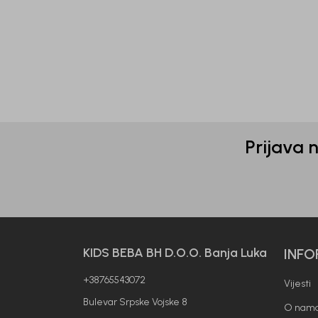
51,10
KM
31,5
73,00
KM
45,00
Prijava 
KIDS BEBA BH D.O.O. Banja Luka
INFO
+38765543072
Vijesti
Bulevar Srpske Vojske 8
O nam