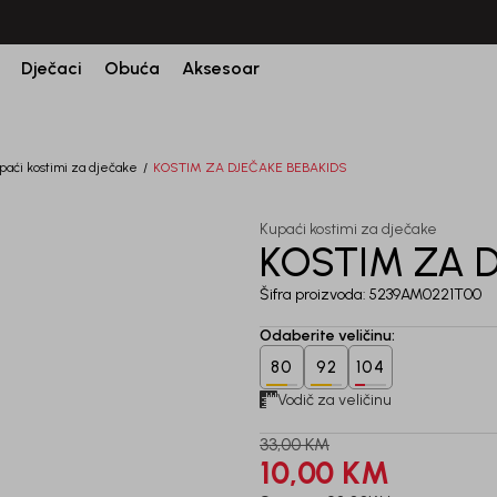
CIJENA ISPORUKE ZA SVE PORUDŽBINE IZNOSI 9KM
Dječaci
Obuća
Aksesoar
paći kostimi za dječake
KOSTIM ZA DJEČAKE BEBAKIDS
Kupaći kostimi za dječake
KOSTIM ZA 
70
%
Šifra proizvoda:
5239AM0221T00
Odaberite veličinu
:
80
92
104
Vodič za veličinu
33,00
KM
10,00
KM