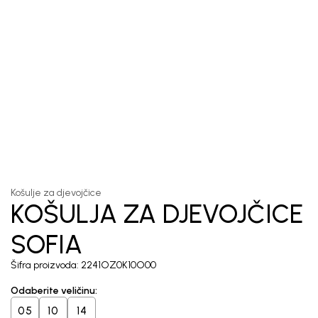
1
/
4
Košulje za djevojčice
KOŠULJA ZA
DJEVOJČICE SOFIA
Šifra proizvoda:
2241OZ0K10O00
Odaberite veličinu
:
05
10
14