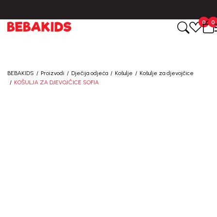
CIJENA ISPORUKE ZA SVE PORUDŽBINE IZNOSI 9KM
0
0
BEBAKIDS
Proizvodi
Dječija odjeća
Košulje
Košulje za djevojčice
KOŠULJA ZA DJEVOJČICE SOFIA
60
%