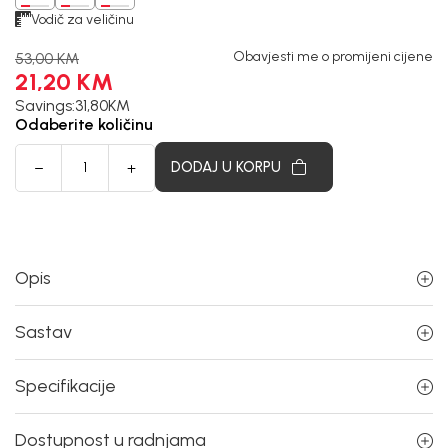
Vodič za veličinu
Obavjesti me o promijeni cijene
53,00
KM
21,20
KM
Savings:
31,80
KM
Odaberite količinu
DODAJ U KORPU
Opis
Sastav
Specifikacije
Dostupnost u radnjama