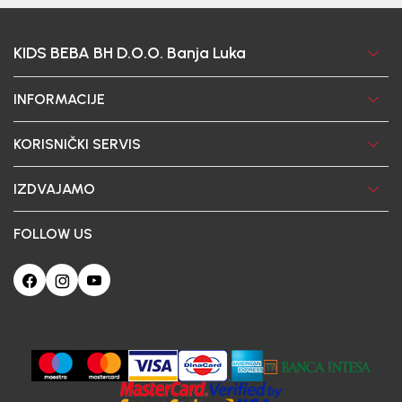
KIDS BEBA BH D.O.O. Banja Luka
INFORMACIJE
KORISNIČKI SERVIS
IZDVAJAMO
FOLLOW US
Ova web-stranica koristi kolačiće
Poštovani korisniče, naš sajt koristi cookies (kolačiće) u cilju poboljšanja