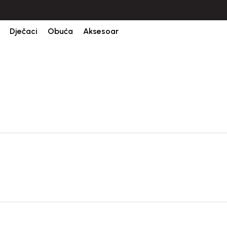
CIJENA ISPORUKE ZA SVE PORUDŽBINE IZNOSI 9KM
Dječaci
Obuća
Aksesoar