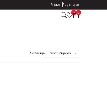
Prijava
Registruj se
0
0
Sortiranje