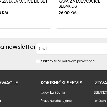
 ZA DJEVOJČICE LILIBET
KAPA ZA DJEVOJČICE
BEBAKIDS
0
KM
26,00
KM
na newsletter
Email
Slažem se sa
politikom privatnosti
RMACIJE
KORISNIČKI SERVIS
IZDV
Uslovi korišćenja
BEBAKIDS
a
Pravo na odustajanje
Korišćen