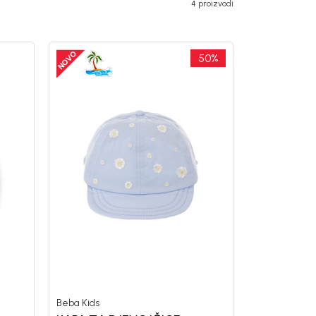
4 proizvodi
50
%
Beba Kids