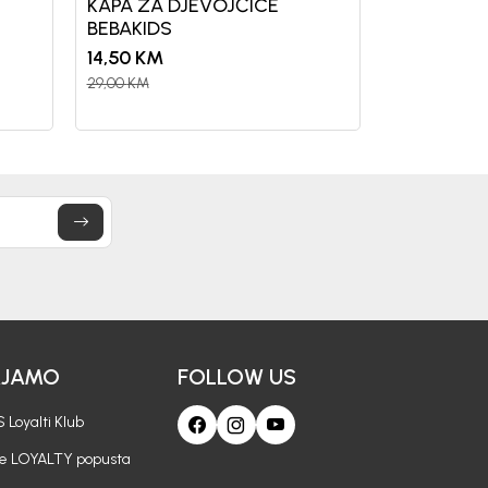
KAPA ZA DJEVOJČICE
BEBAKIDS
14,50
KM
29,00
KM
AJAMO
FOLLOW US
 Loyalti Klub
je LOYALTY popusta