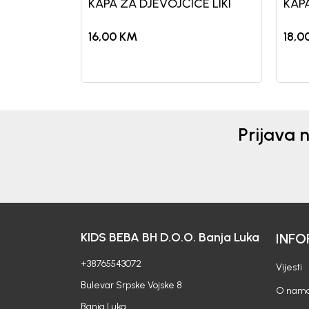
KAPA ZA DJEVOJČICE LIKI
KAPA
16,00
KM
18,0
Prijava 
KIDS BEBA BH D.O.O. Banja Luka
INFO
+38765543072
Vijesti
Bulevar Srpske Vojske 8
O nam
Banja Luka