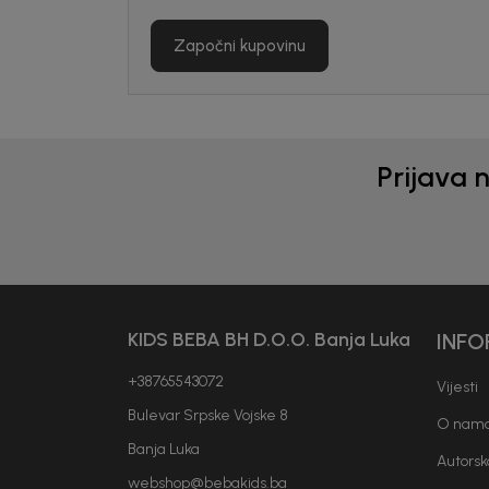
Započni kupovinu
Prijava 
KIDS BEBA BH D.O.O. Banja Luka
INFO
Generacije rastu uz BebaKids – bre
decenijama veruju.
+38765543072
Vijesti
Prijavi se, ostvari popuste i postani
Bulevar Srpske Vojske 8
O nam
Banja Luka
Autorsk
webshop@bebakids.ba