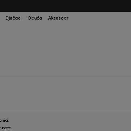
CIJENA ISPORUKE ZA SVE PORUDŽBINE IZNOSI 9KM
Dječaci
Obuća
Aksesoar
nici.
 ispod.