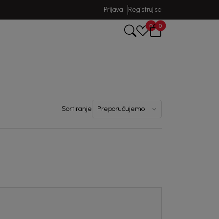
Prijava
Registruj se
0
0
Sortiranje