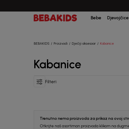
Bebe
Djevojčice
BEBAKIDS
Proizvodi
Dječiji aksesoar
Kabanice
Kabanice
Filteri
Trenutno nema proizvoda za prikaz na ovoj stra
Otkrijte naš asortiman proizvoda klikom na dugme