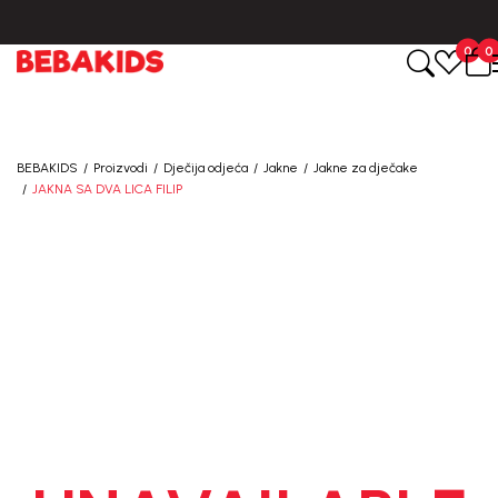
CIJENA ISPORUKE ZA SVE PORUDŽBINE IZNOSI 9KM
0
0
BEBAKIDS
Proizvodi
Dječija odjeća
Jakne
Jakne za dječake
JAKNA SA DVA LICA FILIP