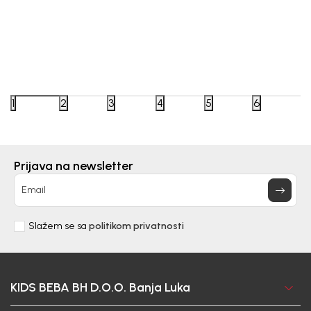
Beba Kids
Beba Kids
JAKNA ZA DJEČAKE BEBAKIDS
JAKNA 
1
2
3
4
5
6
118,00
KM
130,00
Prijava na newsletter
DODAJ U KORPU
Email
Slažem se sa
politikom privatnosti
KIDS BEBA BH D.O.O. Banja Luka