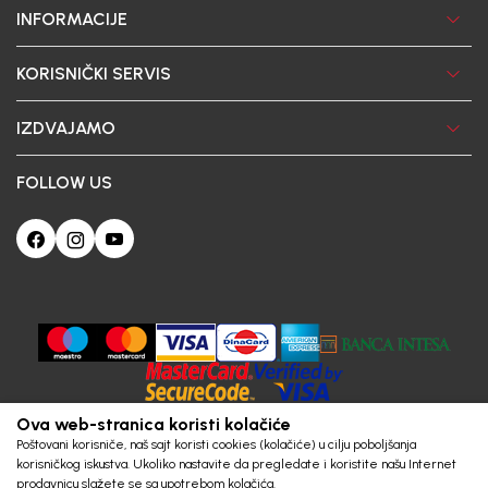
INFORMACIJE
KORISNIČKI SERVIS
IZDVAJAMO
FOLLOW US
Ova web-stranica koristi kolačiće
Poštovani korisniče, naš sajt koristi cookies (kolačiće) u cilju poboljšanja
korisničkog iskustva. Ukoliko nastavite da pregledate i koristite našu Internet
prodavnicu slažete se sa upotrebom kolačića.
Obavezni
Statistics
Marketing
Trajni
©2026
Saznajte više
https://www.bebakids.ba
slažem se
Powered by
Prihvatam sve
NB SOFT
Sva prava pridržana.