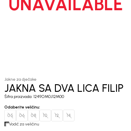
UNAVAILABLE
1
/
8
Jakne za dječake
JAKNA SA DVA LICA FILIP
Šifra proizvoda:
1249OM0J12M00
Odaberite veličinu
:
05
06
08
10
12
14
Vodič za veličinu