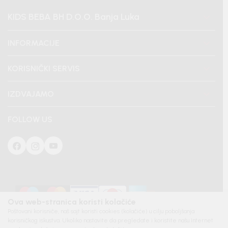
KIDS BEBA BH D.O.O. Banja Luka
INFORMACIJE
KORISNIČKI SERVIS
IZDVAJAMO
FOLLOW US
Ova web-stranica koristi kolačiće
Poštovani korisniče, naš sajt koristi cookies (kolačiće) u cilju poboljšanja
korisničkog iskustva. Ukoliko nastavite da pregledate i koristite našu Internet