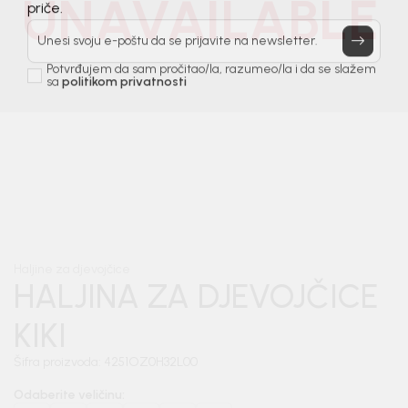
UNAVAILABLE
Prijavi se, ostvari popuste i postani deo BebaKids
priče.
Unesi svoju e-poštu da se prijavite na newsletter.
Potvrđujem da sam pročitao/la, razumeo/la i da se slažem
sa
politikom privatnosti
1
/
5
Haljine za djevojčice
HALJINA ZA DJEVOJČICE
KIKI
Šifra proizvoda:
4251OZ0H32L00
Odaberite veličinu
: