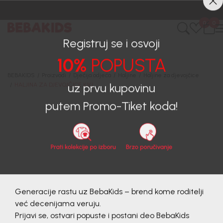
CIJENA ISPORUKE ZA SVE PORUDŽBINE IZNOSI 9KM
0
0
Registruj se i osvoji
10%
POPUSTA
BEBAKIDS
Proizvodi
Dječija odjeća
Haljine
Haljine za djevojčice
HALJINA ZA DJEVOJČICE KIKI
uz prvu kupovinu
putem Promo-Tiket koda!
Generacije rastu uz BebaKids – brend kome roditelji
već decenijama veruju.