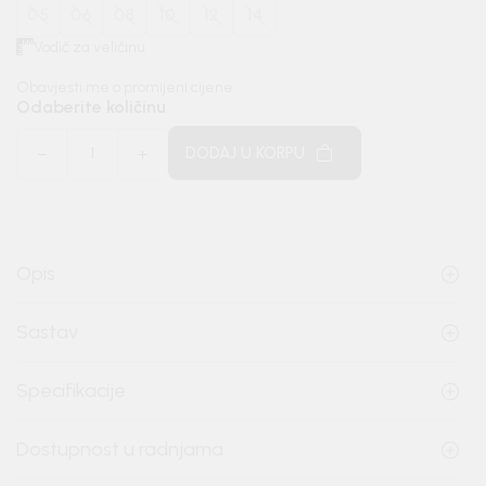
05
06
08
10
12
14
Vodič za veličinu
Obavjesti me o promijeni cijene
Odaberite količinu
DODAJ U KORPU
Opis
Sastav
Specifikacije
Dostupnost u radnjama