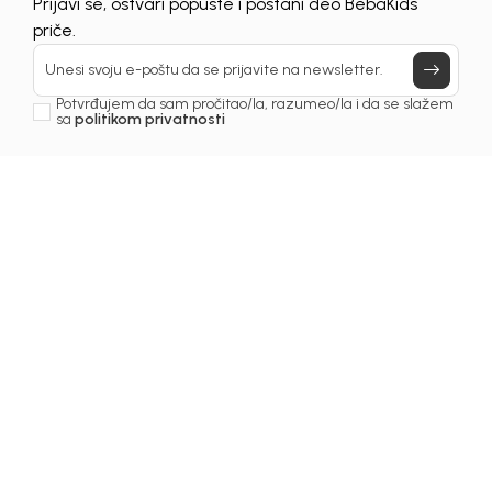
UNAVAILABLE
Prijavi se, ostvari popuste i postani deo BebaKids
priče.
Unesi svoju e-poštu da se prijavite na newsletter.
Potvrđujem da sam pročitao/la, razumeo/la i da se slažem
sa
politikom privatnosti
1
/
5
Džemper za djevojčice
DŽEMPER ZA
DJEVOJČICE BEBAKIDS
Šifra proizvoda:
6259OZ0G12R00
Odaberite veličinu
: