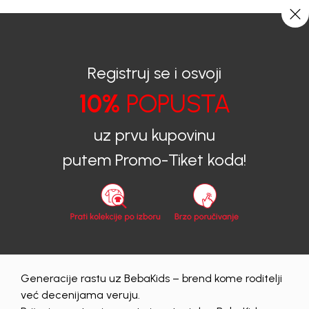
CIJENA ISPORUKE ZA SVE PORUDŽBINE IZNOSI 9KM
0
0
Registruj se i osvoji
10%
POPUSTA
BEBAKIDS
Proizvodi
Dječija odjeća
Džemper
Džemper za djevojčice
DŽEMPER ZA DJEVOJČICE BEBAKIDS
uz prvu kupovinu
putem Promo-Tiket koda!
Generacije rastu uz BebaKids – brend kome roditelji
već decenijama veruju.