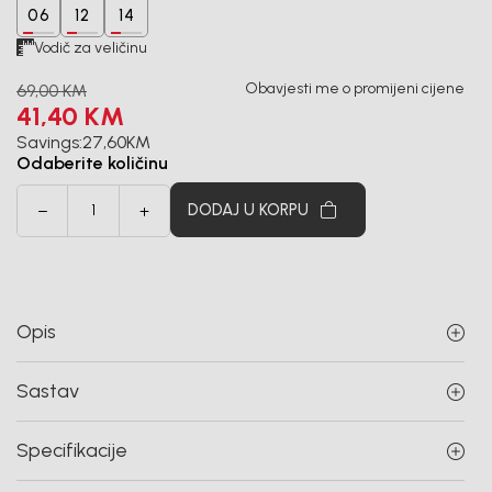
06
12
14
Vodič za veličinu
Obavjesti me o promijeni cijene
69,00
KM
41,40
KM
Savings:
27,60
KM
Odaberite količinu
DODAJ U KORPU
Opis
Sastav
Specifikacije