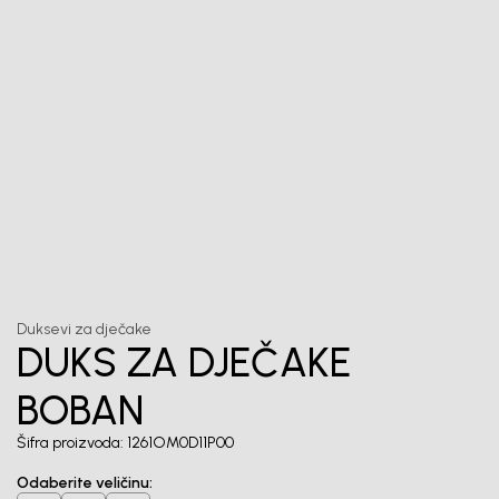
Unesi svoju e-poštu da se prijavite na newsletter.
Potvrđujem da sam pročitao/la, razumeo/la i da se slažem
sa
politikom privatnosti
1
/
6
Duksevi za dječake
DUKS ZA DJEČAKE
BOBAN
Šifra proizvoda:
1261OM0D11P00
Odaberite veličinu
: