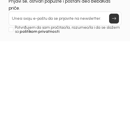
Prijavi se, ostvari popuste i postani deo BebaKids
priče.
Unesi svoju e-poštu da se prijavite na newsletter.
Potvrđujem da sam pročitao/la, razumeo/la i da se slažem
sa
politikom privatnosti
1
/
5
Duksevi za dječake
DUKS ZA DJEČAKE BASIC
Šifra proizvoda:
5261OM0D11T01
Odaberite veličinu
:
86