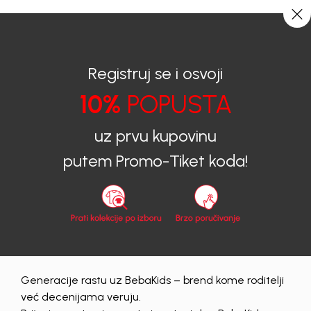
CIJENA ISPORUKE ZA SVE PORUDŽBINE IZNOSI 9KM
0
0
Registruj se i osvoji
10%
POPUSTA
BEBAKIDS
Proizvodi
Dječija odjeća
Duksevi
Duksevi za dječake
DUKS ZA DJEČAKE BASIC
uz prvu kupovinu
putem Promo-Tiket koda!
30
%
Generacije rastu uz BebaKids – brend kome roditelji
već decenijama veruju.