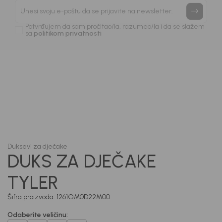
priče.
Unesi svoju e-poštu da se prijavite na newsletter.
Potvrđujem da sam pročitao/la, razumeo/la i da se slažem
sa
politikom privatnosti
1
/
6
Duksevi za dječake
DUKS ZA DJEČAKE
TYLER
Šifra proizvoda:
1261OM0D22M00
Odaberite veličinu
: