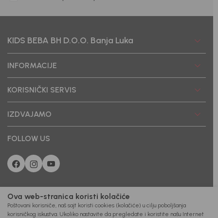
KIDS BEBA BH D.O.O. Banja Luka
INFORMACIJE
KORISNIČKI SERVIS
IZDVAJAMO
FOLLOW US
Ova web-stranica koristi kolačiće
Poštovani korisniče, naš sajt koristi cookies (kolačiće) u cilju poboljšanja
korisničkog iskustva. Ukoliko nastavite da pregledate i koristite našu Internet