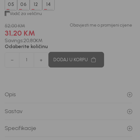
05
06
12
14
Vodič za veličinu
Obavjesti me o promijeni cijene
52,00
KM
31,20
KM
Savings:
20,80
KM
Odaberite količinu
DODAJ U KORPU
Opis
Sastav
Specifikacije