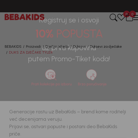
CIJENA ISPORUKE ZA SVE PORUDŽBINE IZNOSI 9KM
0
0
Registruj se i osvoji
10%
POPUSTA
BEBAKIDS
Proizvodi
Dječija odjeća
Duksevi
Duksevi za dječake
DUKS ZA DJEČAKE TYLER
uz prvu kupovinu
putem Promo-Tiket koda!
40
%
Generacije rastu uz BebaKids – brend kome roditelji
već decenijama veruju.
Prijavi se, ostvari popuste i postani deo BebaKids