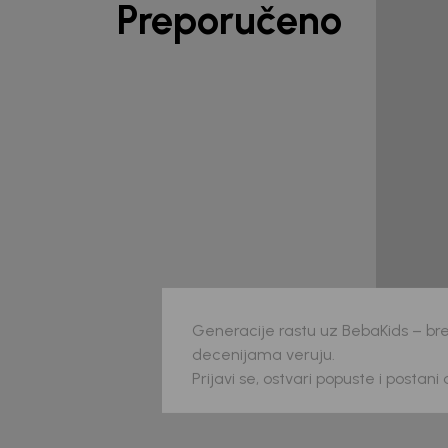
Preporučeno
Generacije rastu uz BebaKids – bre
decenijama veruju.
Prijavi se, ostvari popuste i postani
Beba Kids
Beba 