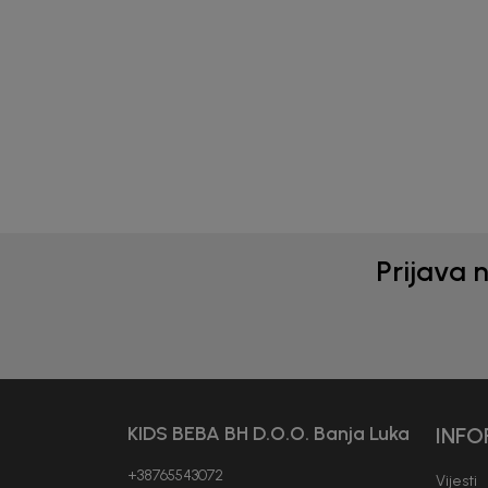
ČARAPE ZA DJEVOJČICE
ČAR
BEBAKIDS
BEB
22,00
KM
17,0
Prijava 
KIDS BEBA BH D.O.O. Banja Luka
INFO
+38765543072
Vijesti