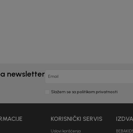
ČARAPE ZA DJEVOJČICE
APE ZA DJEVOJČICE
BEBAKIDS
AKIDS
9,00
KM
0
KM
na newsletter
Email
Slažem se sa
politikom privatnosti
RMACIJE
KORISNIČKI SERVIS
IZDV
Uslovi korišćenja
BEBAKIDS