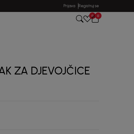
Prijava
Registruj se
0
0
AK ZA DJEVOJČICE