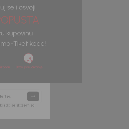
uj se i osvoji
OPUSTA
vu kupovinu
mo-Tiket koda!
letter.
a i da se slažem sa
Beba Kids
Beba Kids