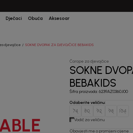
CIJENA ISPORUKE ZA SVE PORUDŽBINE IZNOSI 9KM
Dječaci
Obuća
Aksesoar
za djevojčice
SOKNE DVOPAK ZA DJEVOJČICE BEBAKIDS
Čarape za djevojčice
SOKNE DVOP
BEBAKIDS
Šifra proizvoda:
6239AZ0360J00
Odaberite veličinu
:
74
80
92
98
104
ABLE
Vodič za veličinu
Obavjesti me o promijeni cijene