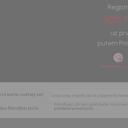
Registr
10%
P
uz pr
putem Pro
nd kome roditelji već
Unesi svoju e-poštu da se prijavite na news
Potvrđujem da sam pročitao/la, razumeo/l
 deo BebaKids priče.
politikom privatnosti
Beba Kids
Kids