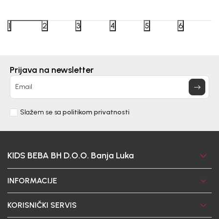
Beba Kids
Beba Kids
ČARAPE ZA DJEVOJČICE BEBAKIDS
ČARAPE
1
2
3
4
5
6
22,00
KM
17,00
K
Prijava na newsletter
DODAJ U KORPU
Email
Slažem se sa
politikom privatnosti
KIDS BEBA BH D.O.O. Banja Luka
INFORMACIJE
KORISNIČKI SERVIS