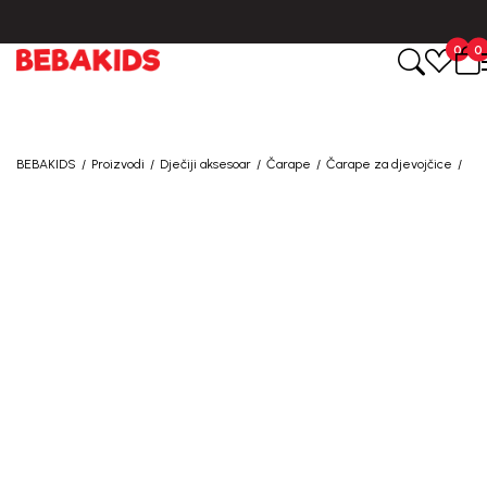
CIJENA ISPORUKE ZA SVE PORUDŽBINE IZNOSI 9KM
0
0
BEBAKIDS
Proizvodi
Dječiji aksesoar
Čarape
Čarape za djevojčice
50
%