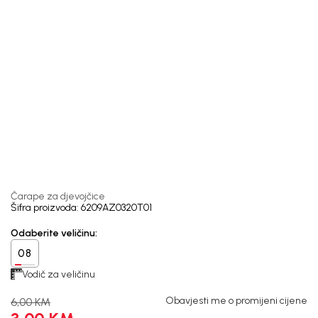
1
/
3
Čarape za djevojčice
Šifra proizvoda:
6209AZ0320T01
Odaberite veličinu
:
08
Vodič za veličinu
Obavjesti me o promijeni cijene
6,00
KM