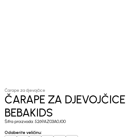
1
/
3
Čarape za djevojčice
ČARAPE ZA DJEVOJČICE
BEBAKIDS
Šifra proizvoda:
5269AZ03A0J00
Odaberite veličinu
: