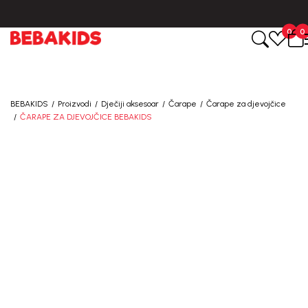
CIJENA ISPORUKE ZA SVE PORUDŽBINE IZNOSI 9KM
0
0
BEBAKIDS
Proizvodi
Dječiji aksesoar
Čarape
Čarape za djevojčice
ČARAPE ZA DJEVOJČICE BEBAKIDS
40
%