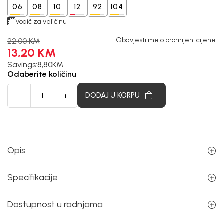
06
08
10
12
92
104
Vodič za veličinu
Obavjesti me o promijeni cijene
22,00
KM
13,20
KM
Savings:
8,80
KM
Odaberite količinu
DODAJ U KORPU
Opis
Specifikacije
Dostupnost u radnjama