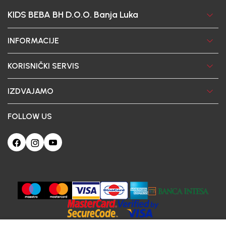
KIDS BEBA BH D.O.O. Banja Luka
INFORMACIJE
KORISNIČKI SERVIS
IZDVAJAMO
FOLLOW US
Ova web-stranica koristi kolačiće
Poštovani korisniče, naš sajt koristi cookies (kolačiće) u cilju poboljšanja
korisničkog iskustva. Ukoliko nastavite da pregledate i koristite našu Internet
prodavnicu slažete se sa upotrebom kolačića.