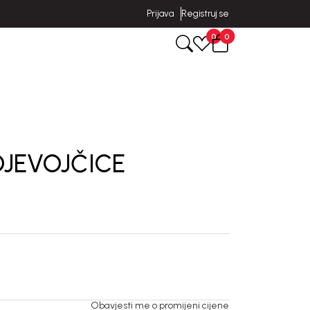
Prijava
Registruj se
0
0
DJEVOJČICE
Obavjesti me o promijeni cijene