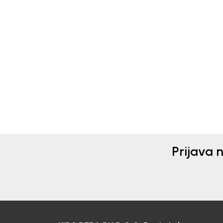
Beba Kids
Beba 
ČARAPE ZA DJEVOJČICE
ČAR
BEBAKIDS
BEB
22,00
KM
17,0
Prijava 