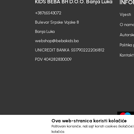
KIDS BEBA BH D.O.O. Banja Luka
INFO
+38765543072
Vijesti
Bulevar Srpske Vojske 8
O nam
Banja Luka
Autorsk
webshop@bebakids.ba
Politika
UNICREDIT BANKA 5517902222061812
Kontakt
PDV 404282830009
Ova web-stranica koristi kolačiće
Poštovani korisniče, naš sajt koristi cookies (kolačić
kolačića.