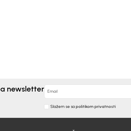
Beba Kids
Kids
ČARAPE ZA DJEVOJČICE
APE ZA DJEVOJČICE
BEBAKIDS
AKIDS
9,00
KM
0
KM
na newsletter
Email
Slažem se sa
politikom privatnosti