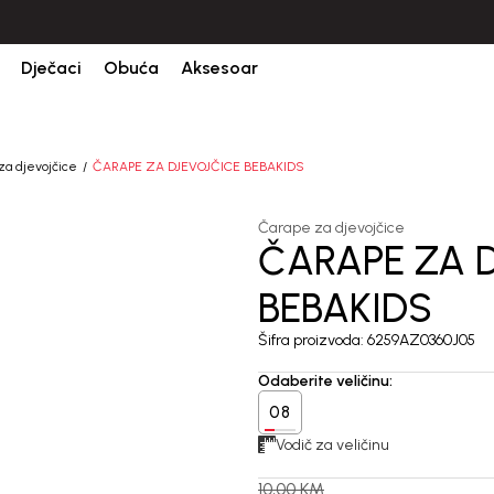
CIJENA ISPORUKE ZA SVE PORUDŽBINE IZNOSI 9KM
Dječaci
Obuća
Aksesoar
za djevojčice
ČARAPE ZA DJEVOJČICE BEBAKIDS
Čarape za djevojčice
ČARAPE ZA 
30
%
BEBAKIDS
Šifra proizvoda:
6259AZ0360J05
Odaberite veličinu
:
08
Vodič za veličinu
10,00
KM