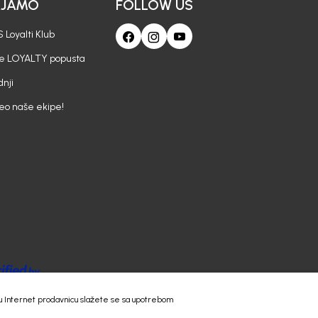
AJAMO
FOLLOW US
 Loyalti Klub
je LOYALTY popusta
nji
deo naše ekipe!
 našu Internet prodavnicu slažete se sa upotrebom