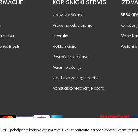
RMACIJE
KORISNIČKI SERVIS
IZDV
Uslovi korišćenja
BEBAKIDS
a
Pravo na odustajanje
Korišćen
a prava
Isporuka
Mapa Rad
 privatnosti
Reklamacije
Postani 
Povraćaj sredstava
Načini plaćanja
Uputstvo za registraciju
Vansudsko rešavanje spora
e) u cilju poboljšanja korisničkog iskustva. Ukoliko nastavite da pregledate i koristite