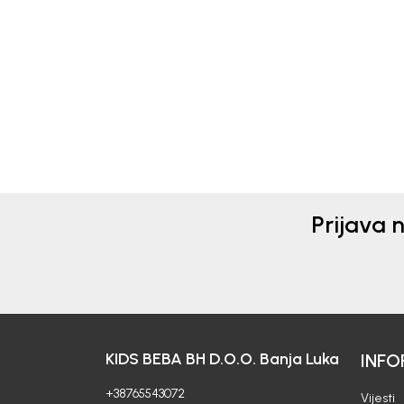
ČARAPE ZA DJEVOJČICE
ČAR
BEBAKIDS
BEB
22,00
KM
17,0
Prijava 
KIDS BEBA BH D.O.O. Banja Luka
INFO
+38765543072
Vijesti