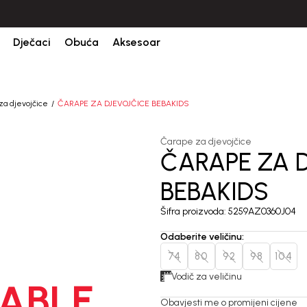
CIJENA ISPORUKE ZA SVE PORUDŽBINE IZNOSI 9KM
Dječaci
Obuća
Aksesoar
za djevojčice
ČARAPE ZA DJEVOJČICE BEBAKIDS
Čarape za djevojčice
ČARAPE ZA 
BEBAKIDS
Šifra proizvoda:
5259AZ0360J04
Odaberite veličinu
:
74
80
92
98
104
Vodič za veličinu
ABLE
Obavjesti me o promijeni cijene