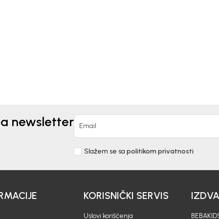
ČARAPE ZA DJEVOJČICE
APE ZA DJEVOJČICE
BEBAKIDS
AKIDS
9,00
KM
0
KM
na newsletter
Email
Slažem se sa
politikom privatnosti
RMACIJE
KORISNIČKI SERVIS
IZDV
Uslovi korišćenja
BEBAKIDS