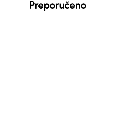
Preporučeno
Beba Kids
Beba 