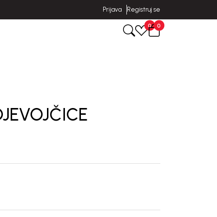
Prijava
Registruj se
0
0
DJEVOJČICE