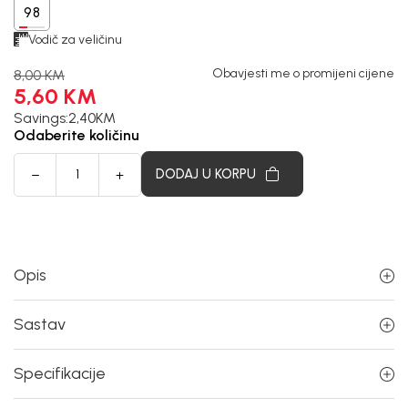
98
Vodič za veličinu
Obavjesti me o promijeni cijene
8,00
KM
5,60
KM
Savings:
2,40
KM
Odaberite količinu
DODAJ U KORPU
Opis
Sastav
Specifikacije