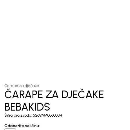
1
/
3
Čarape za dječake
ČARAPE ZA DJEČAKE
BEBAKIDS
Šifra proizvoda:
5269AM0360J04
Odaberite veličinu
: