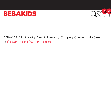
CIJENA ISPORUKE ZA SVE PORUDŽBINE IZNOSI 9KM
0
0
BEBAKIDS
Proizvodi
Dječiji aksesoar
Čarape
Čarape za dječake
ČARAPE ZA DJEČAKE BEBAKIDS
30
%