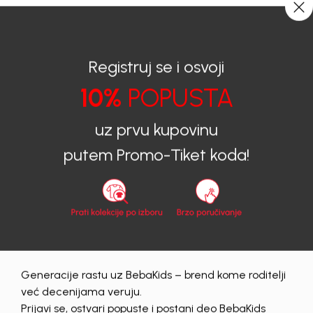
CIJENA ISPORUKE ZA SVE PORUDŽBINE IZNOSI 9KM
0
0
Registruj se i osvoji
10%
POPUSTA
BEBAKIDS
Proizvodi
Dječiji aksesoar
Čarape
Čarape za dječake
ČARAPE ZA DJEČAKE BEBAKIDS
uz prvu kupovinu
putem Promo-Tiket koda!
Generacije rastu uz BebaKids – brend kome roditelji
već decenijama veruju.