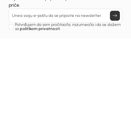
UNAVAILABLE
Prijavi se, ostvari popuste i postani deo BebaKids
priče.
Unesi svoju e-poštu da se prijavite na newsletter.
Potvrđujem da sam pročitao/la, razumeo/la i da se slažem
sa
politikom privatnosti
1
/
5
Čarape za dječake
ČARAPE ZA DJEČAKE
BEBAKIDS
Šifra proizvoda:
6249AM0340S01
Odaberite veličinu
: