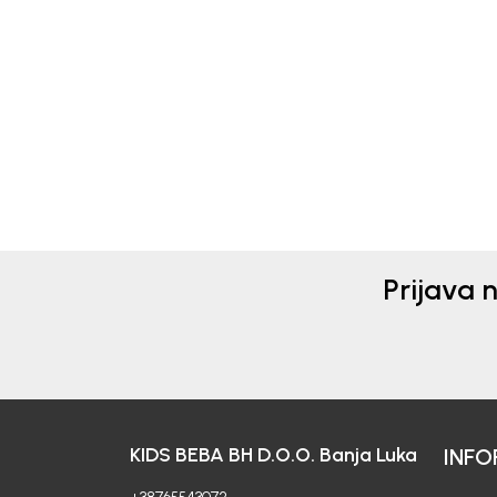
Beba Kids
Beba 
BERMUDE ZA DJEČAKE
BER
LENARD
DAL
78,00
KM
20,4
34,00
Prijava 
KIDS BEBA BH D.O.O. Banja Luka
INFO