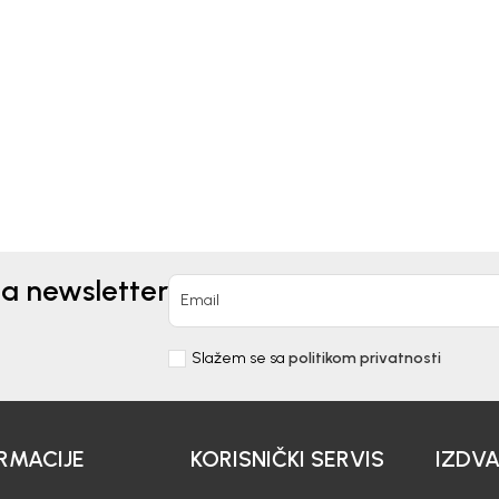
Kids
Beba Kids
MUDE ZA DJEČAKE
BERMUDE ZA DJEČAKE D
IBOR
0
KM
28,20
KM
KM
47,00
KM
na newsletter
Email
Slažem se sa
politikom privatnosti
RMACIJE
KORISNIČKI SERVIS
IZDV