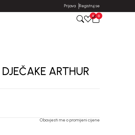
Prijava
Registruj se
0
0
 DJEČAKE ARTHUR
Obavjesti me o promijeni cijene