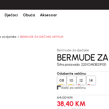
CIJENA ISPORUKE ZA SVE PORUDŽBINE IZNOSI 9KM
Dječaci
Obuća
Aksesoar
 za dječake
BERMUDE ZA DJEČAKE ARTHUR
Bermude za dječake
BERMUDE ZA
40
%
Šifra proizvoda:
2251OM0B21P00
Odaberite veličinu
:
08
10
12
14
Vodič za veličinu
64,00
KM
38,40
KM