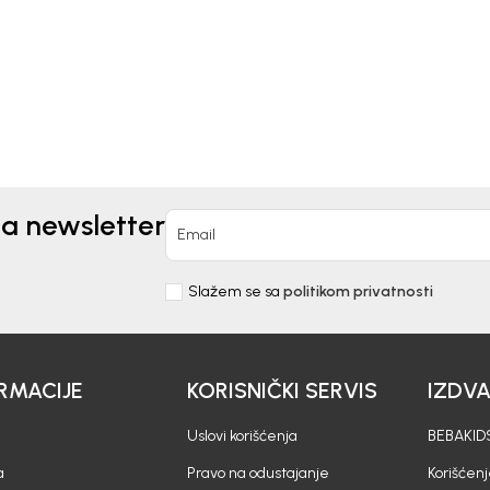
0
KM
28,20
KM
KM
47,00
KM
na newsletter
Email
Slažem se sa
politikom privatnosti
RMACIJE
KORISNIČKI SERVIS
IZDV
Uslovi korišćenja
BEBAKIDS
a
Pravo na odustajanje
Korišćen