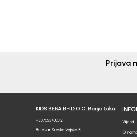
78,00
KM
20,4
34,00
Prijava 
KIDS BEBA BH D.O.O. Banja Luka
INFO
+38765543072
Vijesti
Bulevar Srpske Vojske 8
O nam