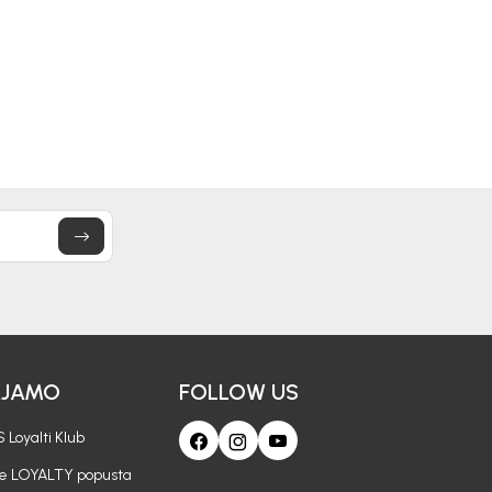
31,50
KM
45,60
KM
45,00
KM
57,00
KM
AJAMO
FOLLOW US
 Loyalti Klub
je LOYALTY popusta