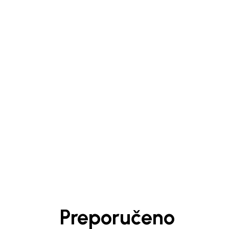
1
/
4
Preporučeno