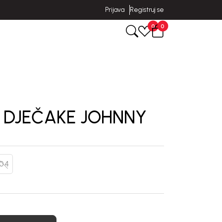
Prijava
Registruj se
0
0
 DJEČAKE JOHNNY
104