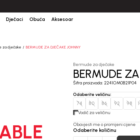
CIJENA ISPORUKE ZA SVE PORUDŽBINE IZNOSI 9KM
Dječaci
Obuća
Aksesoar
 za dječake
BERMUDE ZA DJEČAKE JOHNNY
Bermude za dječake
BERMUDE ZA
Šifra proizvoda:
2241OM0B21P04
Odaberite veličinu
:
74
80
86
92
98
Vodič za veličinu
ABLE
Obavjesti me o promijeni cijene
Odaberite količinu