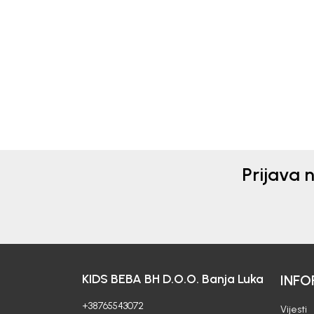
TRENERKA DONJI DIO ZA
TRE
DJEVOJČICE VALENTIN
DJE
41,00
KM
66,0
Prijava 
KIDS BEBA BH D.O.O. Banja Luka
INFO
+38765543072
Vijesti