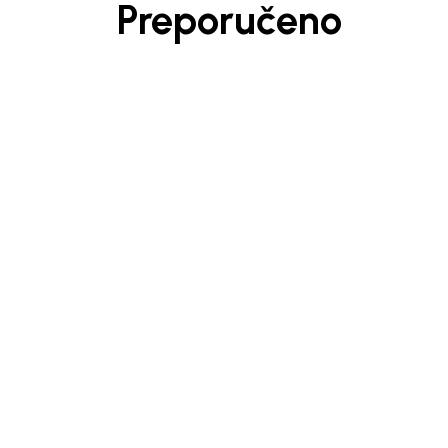
Preporučeno
Beba Kids
Beba 