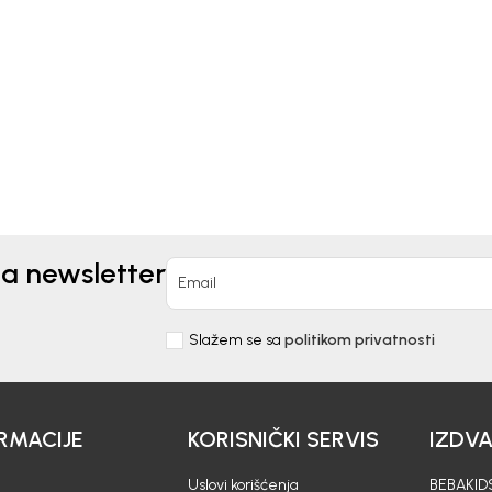
NERKA DONJI DIO ZA
TRENERKA DONJI DIO ZA
VOJČICE VEDA
DJEVOJČICE VALERIA
0
KM
52,00
KM
na newsletter
Email
Slažem se sa
politikom privatnosti
RMACIJE
KORISNIČKI SERVIS
IZDV
Uslovi korišćenja
BEBAKIDS