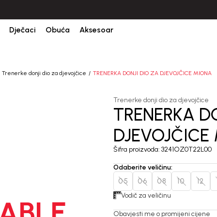
CIJENA ISPORUKE ZA SVE PORUDŽBINE IZNOSI 9KM
Dječaci
Obuća
Aksesoar
Trenerke donji dio za djevojčice
TRENERKA DONJI DIO ZA DJEVOJČICE MIONA
Trenerke donji dio za djevojčice
TRENERKA DO
DJEVOJČICE
Šifra proizvoda:
3241OZ0T22L00
Odaberite veličinu
:
05
06
08
10
12
Vodič za veličinu
ABLE
Obavjesti me o promijeni cijene