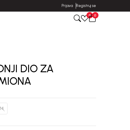
Prijava
Registruj se
0
0
NJI DIO ZA
 MIONA
14