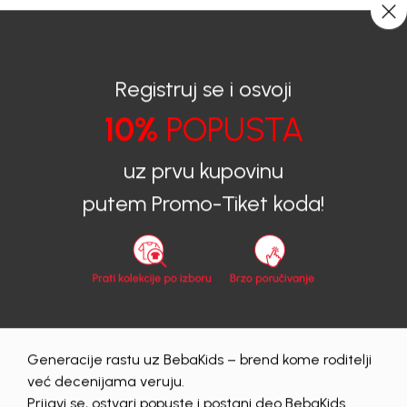
CIJENA ISPORUKE ZA SVE PORUDŽBINE IZNOSI 9KM
0
0
Registruj se i osvoji
10%
POPUSTA
BEBAKIDS
Proizvodi
Dječija odjeća
Setovi
Setovi za bebe
KOMPLET KAPA ZA DJEVOJČICE GLENA
uz prvu kupovinu
putem Promo-Tiket koda!
60
%
Generacije rastu uz BebaKids – brend kome roditelji
već decenijama veruju.