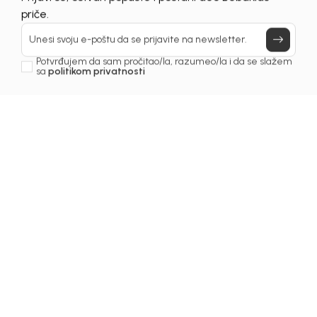
Prijavi se, ostvari popuste i postani deo BebaKids
priče.
Unesi svoju e-poštu da se prijavite na newsletter.
Potvrđujem da sam pročitao/la, razumeo/la i da se slažem
sa
politikom privatnosti
1
/
6
Setovi za bebe
KOMPLET KAPA ZA
DJEVOJČICE GLENA
Šifra proizvoda:
1261OZ0A10A00
Odaberite veličinu
: