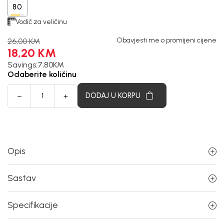
80
Vodič za veličinu
Obavjesti me o promijeni cijene
26,00
KM
18,20
KM
Savings:
7,80
KM
Odaberite količinu
DODAJ U KORPU
Opis
Sastav
Specifikacije