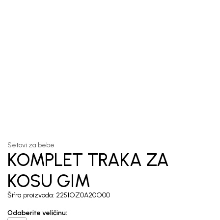
1
/
4
Setovi za bebe
KOMPLET TRAKA ZA
KOSU GIM
Šifra proizvoda:
2251OZ0A20O00
Odaberite veličinu
: