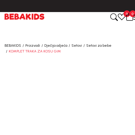
CIJENA ISPORUKE ZA SVE PORUDŽBINE IZNOSI 9KM
0
0
BEBAKIDS
Proizvodi
Dječija odjeća
Setovi
Setovi za bebe
KOMPLET TRAKA ZA KOSU GIM
30
%