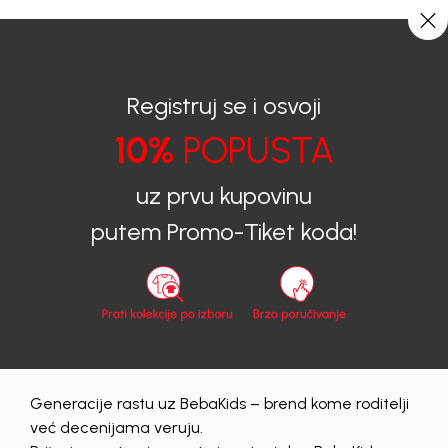
CIJENA ISPORUKE ZA SVE PORUDŽBINE IZNOSI 9KM
0
0
Registruj se i osvoji
10%
POPUSTA
BEBAKIDS
Proizvodi
Dječija odjeća
Setovi
Setovi za bebe
KOMPLET PORTIKLA ZA DJEVOJČICE VAKA2
uz prvu kupovinu
putem Promo-Tiket koda!
40
%
Generacije rastu uz BebaKids – brend kome roditelji
već decenijama veruju.