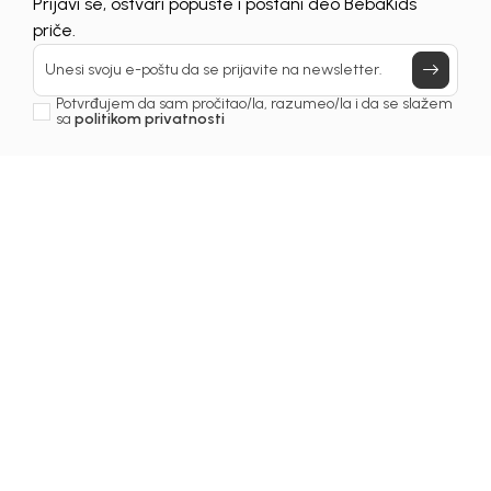
Prijavi se, ostvari popuste i postani deo BebaKids
priče.
Unesi svoju e-poštu da se prijavite na newsletter.
Potvrđujem da sam pročitao/la, razumeo/la i da se slažem
sa
politikom privatnosti
1
/
4
Setovi za bebe
KOMPLET PORTIKLA ZA
DJEVOJČICE VAKA2
Šifra proizvoda:
1251OZ0A20J01
Odaberite veličinu
: