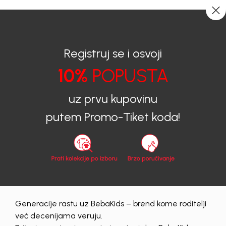
CIJENA ISPORUKE ZA SVE PORUDŽBINE IZNOSI 9KM
0
0
Registruj se i osvoji
10%
POPUSTA
BEBAKIDS
Proizvodi
uz prvu kupovinu
Mini Queen Weekend
putem Promo-Tiket koda!
Mini Queen Weekend
Generacije rastu uz BebaKids – brend kome roditelji
Obriši sve
192 proizvodi
već decenijama veruju.