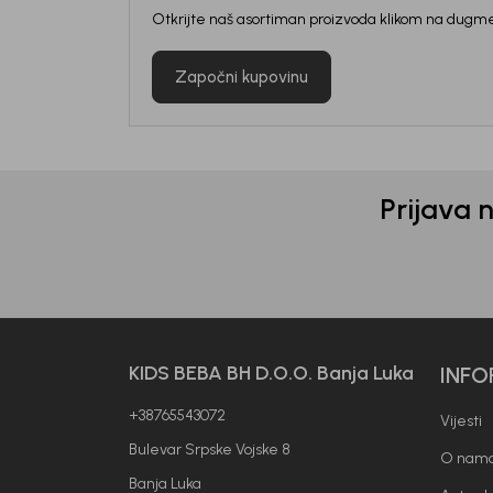
Otkrijte naš asortiman proizvoda klikom na dugme
Započni kupovinu
Prijava 
Generacije rastu uz BebaKids – bre
KIDS BEBA BH D.O.O. Banja Luka
INFO
decenijama veruju.
+38765543072
Vijesti
Prijavi se, ostvari popuste i postani
Bulevar Srpske Vojske 8
O nam
Banja Luka