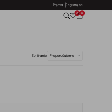
Prijava
Registruj se
0
0
Sortiranje