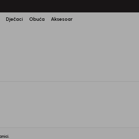
CIJENA ISPORUKE ZA SVE PORUDŽBINE IZNOSI 9KM
Dječaci
Obuća
Aksesoar
nici.