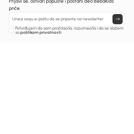
Prijavi se, ostvari popuste i postani deo BebaKids
priče.
30
%
70
%
Unesi svoju e-poštu da se prijavite na newsletter.
Potvrđujem da sam pročitao/la, razumeo/la i da se slažem
sa
politikom privatnosti
Beba Kids
Beba Kids
MAJICA ZA DJEČAKE
MAJICA ZA DJEČAKE
ACA
ALEKSA
15,40
KM
8,70
KM
22,00
KM
29,00
KM