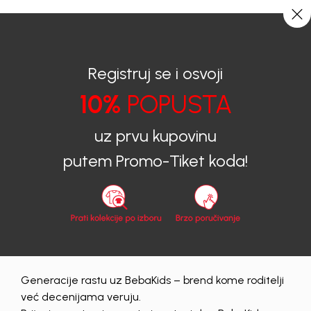
CIJENA ISPORUKE ZA SVE PORUDŽBINE IZNOSI 9KM
0
0
Registruj se i osvoji
10%
POPUSTA
BEBAKIDS
Proizvodi
uz prvu kupovinu
Leto 2025
putem Promo-Tiket koda!
Leto 2025
Generacije rastu uz BebaKids – brend kome roditelji
muski
već decenijama veruju.
Obriši sve
42 proizvodi