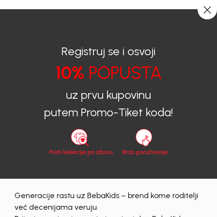
CIJENA ISPORUKE ZA SVE PORUDŽBINE IZNOSI 9KM
0
0
Registruj se i osvoji
10%
POPUSTA
BEBAKIDS
Obavještenja
NOVOGODIŠNJE RADNO VREME
uz prvu kupovinu
Obavještenja
|
29/12/2022
putem Promo-Tiket koda!
NOVOGODIŠNJE RADNO
VREME
Dragi naši,
Generacije rastu uz BebaKids – brend kome roditelji
Povodom predstojećih praznika radno vreme
BEBAKIDS
već decenijama veruju.
radnji je izmenjeno i prikazano u tabeli ispod teksta.