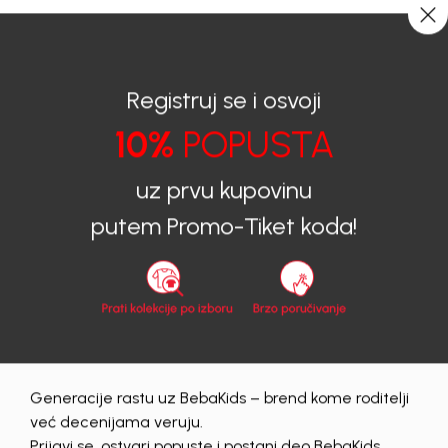
CIJENA ISPORUKE ZA SVE PORUDŽBINE IZNOSI 9KM
0
0
Registruj se i osvoji
10%
POPUSTA
BEBAKIDS
Proizvodi
Dječiji aksesoar
Kupaći kostimi
Kupaći kostimi za dječake
KOSTIM ZA DJEČAKE BEBAKIDS
uz prvu kupovinu
putem Promo-Tiket koda!
71
%
Generacije rastu uz BebaKids – brend kome roditelji
već decenijama veruju.