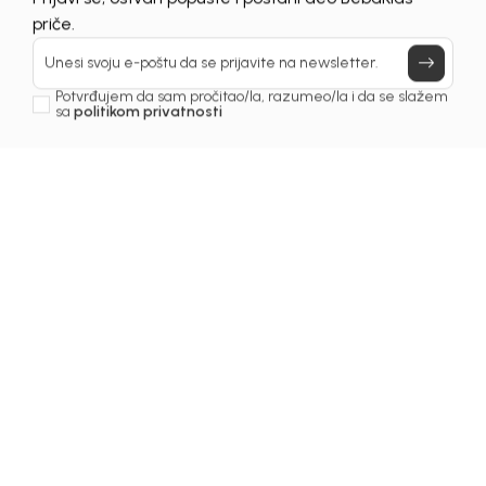
Prijavi se, ostvari popuste i postani deo BebaKids
priče.
Unesi svoju e-poštu da se prijavite na newsletter.
Potvrđujem da sam pročitao/la, razumeo/la i da se slažem
sa
politikom privatnosti
1
/
4
Kupaći kostimi za dječake
KOSTIM ZA DJEČAKE
BEBAKIDS
Šifra proizvoda:
5239AM0222T00
Odaberite veličinu
:
92