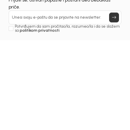
UNAVAILABLE
Prijavi se, ostvari popuste i postani deo BebaKids
priče.
Unesi svoju e-poštu da se prijavite na newsletter.
Potvrđujem da sam pročitao/la, razumeo/la i da se slažem
sa
politikom privatnosti
1
/
7
Jakne za dječake
JAKNA ZA DJEČAKE
BEBAKIDS
Šifra proizvoda:
4249OM0J21T01
Odaberite veličinu
: