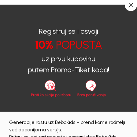
CIJENA ISPORUKE ZA SVE PORUDŽBINE IZNOSI 9KM
0
0
Registruj se i osvoji
10%
POPUSTA
BEBAKIDS
Proizvodi
Dječija odjeća
Jakne
Jakne za dječake
JAKNA ZA DJEČAKE BEBAKIDS
uz prvu kupovinu
putem Promo-Tiket koda!
Generacije rastu uz BebaKids – brend kome roditelji
već decenijama veruju.