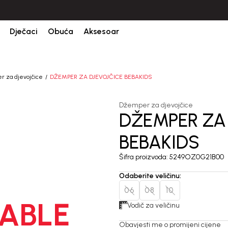
CIJENA ISPORUKE ZA SVE PORUDŽBINE IZNOSI 9KM
Dječaci
Obuća
Aksesoar
 za djevojčice
DŽEMPER ZA DJEVOJČICE BEBAKIDS
Džemper za djevojčice
DŽEMPER ZA
BEBAKIDS
Šifra proizvoda:
5249OZ0G21B00
Odaberite veličinu
:
06
08
10
ABLE
Vodič za veličinu
Obavjesti me o promijeni cijene