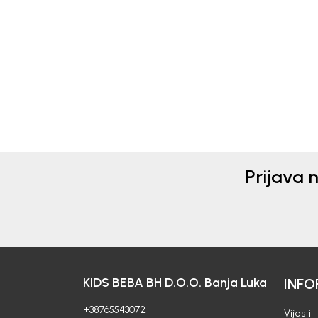
DŽEMPER ZA DJEVOJČICE
DŽE
BEBAKIDS
BEB
55,00
KM
73,
Prijava 
KIDS BEBA BH D.O.O. Banja Luka
INFO
+38765543072
Vijesti