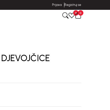
Prijava
Registruj se
0
0
 DJEVOJČICE