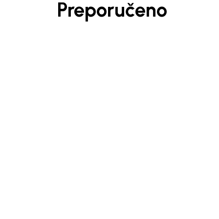
Preporučeno
Beba Kids
Beba 