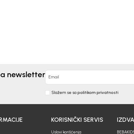
MPER ZA DJEVOJČICE
DŽEMPER ZA DJEVOJČI
AKIDS
BEBAKIDS
00
KM
57,00
KM
na newsletter
Email
Slažem se sa
politikom privatnosti
RMACIJE
KORISNIČKI SERVIS
IZDV
Uslovi korišćenja
BEBAKIDS