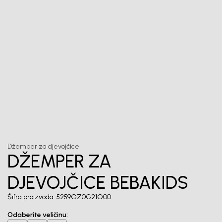
Unesi svoju e-poštu da se prijavite na newsletter.
Potvrđujem da sam pročitao/la, razumeo/la i da se slažem
sa
politikom privatnosti
1
/
6
Džemper za djevojčice
DŽEMPER ZA
DJEVOJČICE BEBAKIDS
Šifra proizvoda:
5259OZ0G21O00
Odaberite veličinu
: