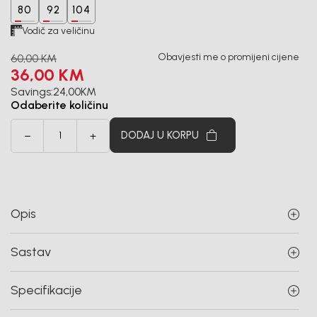
80
92
104
Vodič za veličinu
Obavjesti me o promijeni cijene
60,00
KM
36,00
KM
Savings:
24,00
KM
Odaberite količinu
DODAJ U KORPU
Opis
Sastav
Specifikacije