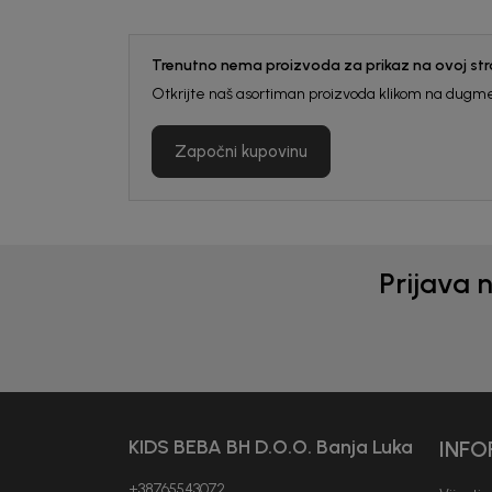
Trenutno nema proizvoda za prikaz na ovoj stra
Otkrijte naš asortiman proizvoda klikom na dugme
Započni kupovinu
Prijava 
Generacije rastu uz BebaKids – bre
decenijama veruju.
KIDS BEBA BH D.O.O. Banja Luka
INFO
Prijavi se, ostvari popuste i postani
+38765543072