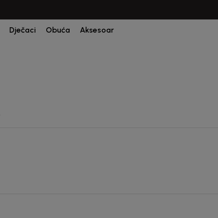
CIJENA ISPORUKE ZA SVE PORUDŽBINE IZNOSI 9KM
Dječaci
Obuća
Aksesoar
M