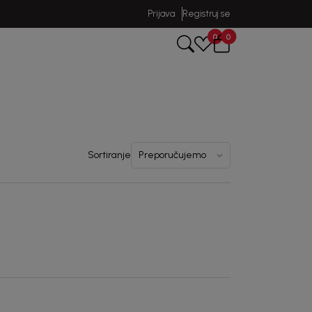
Prijava
Registruj se
0
0
Sortiranje