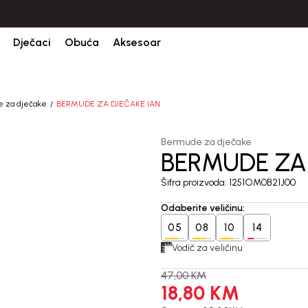
CIJENA ISPORUKE ZA SVE PORUDŽBINE IZNOSI 9KM
Dječaci
Obuća
Aksesoar
 za dječake
BERMUDE ZA DJEČAKE IAN
Bermude za dječake
BERMUDE ZA
60
%
Šifra proizvoda:
1251OM0B21J00
Odaberite veličinu
:
05
08
10
14
Vodič za veličinu
47,00
KM
18,80
KM