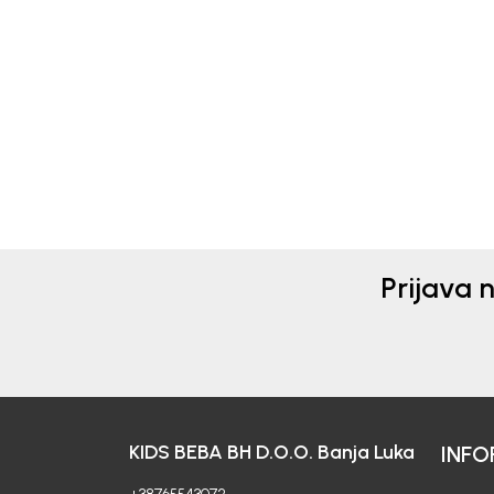
Beba Kids
Beba 
BERMUDE ZA DJEČAKE
BER
LENARD
DAL
78,00
KM
20,4
34,00
Prijava 
KIDS BEBA BH D.O.O. Banja Luka
INFO