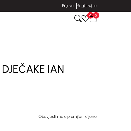
Prijava
Registruj se
0
0
 DJEČAKE IAN
Obavjesti me o promijeni cijene