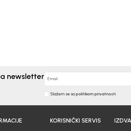
Kids
Beba Kids
MUDE ZA DJEČAKE
BERMUDE ZA DJEČAKE D
IBOR
0
KM
28,20
KM
KM
47,00
KM
na newsletter
Email
Slažem se sa
politikom privatnosti
RMACIJE
KORISNIČKI SERVIS
IZDV