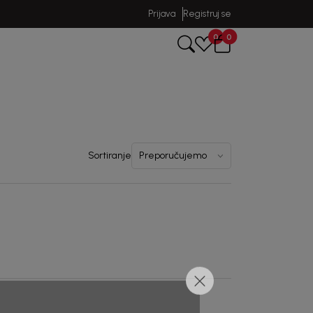
Prijava
Registruj se
0
0
Sortiranje