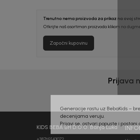
Trenutno nema proizvoda za prikaz na ovoj stra
Otkrijte naš asortiman proizvoda klikom na dugme
Započni kupovinu
Prijava 
Generacije rastu uz BebaKids – bre
decenijama veruju.
KIDS BEBA BH D.O.O. Banja Luka
INFO
Prijavi se, ostvari popuste i postani
+38765543072