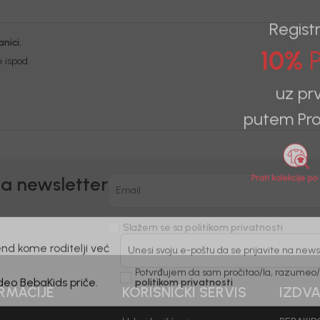
nici.
Registr
 ispod.
10%
P
uz pr
putem Pro
na newsletter
Email
Slažem se sa
politikom privatnosti
nd kome roditelji već
Unesi svoju e-poštu da se prijavite na news
RMACIJE
KORISNIČKI SERVIS
IZDV
Potvrđujem da sam pročitao/la, razumeo/l
 deo BebaKids priče.
politikom privatnosti