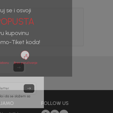
uj se i osvoji
OPUSTA
vu kupovinu
mo-Tiket koda!
letter.
AJAMO
FOLLOW US
a i da se slažem sa