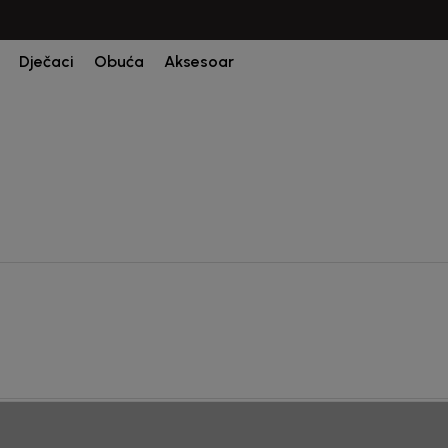
CIJENA ISPORUKE ZA SVE PORUDŽBINE IZNOSI 9KM
Dječaci
Obuća
Aksesoar