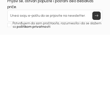
Prijavi se, ostvari popuste i postani deo BebaKids
priče.
Unesi svoju e-poštu da se prijavite na newsletter.
Potvrđujem da sam pročitao/la, razumeo/la i da se slažem
sa
politikom privatnosti
Beba Kids
Beba Kids
MAJICA ZA
MAJICA ZA
DJEVOJČICE BASIC
DJEVOJČICE BASIC
23,00
KM
23,00
KM