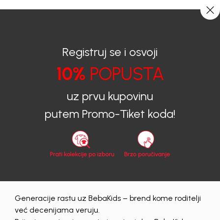
CIJENA ISPORUKE ZA SVE PORUDŽBINE IZNOSI 9KM
0
0
Registruj se i osvoji
10%
POPUSTA
BEBAKIDS
Proizvodi
Dječija odjeća
uz prvu kupovinu
ODJEĆA ZA BEBE
putem Promo-Tiket koda!
DJEVOJČICE
ODJEĆA ZA BEBE DJEVOJČICE
Generacije rastu uz BebaKids – brend kome roditelji
već decenijama veruju.
Obriši sve
282 proizvodi