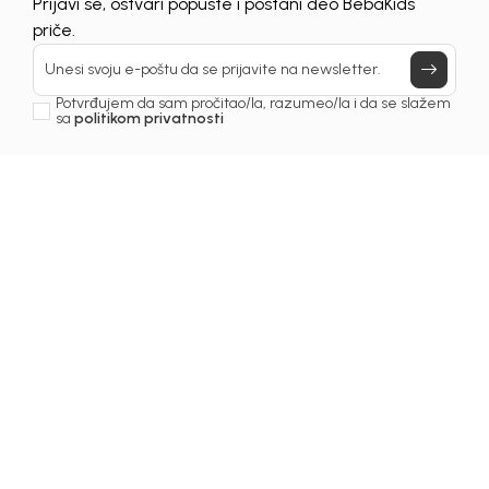
Prijavi se, ostvari popuste i postani deo BebaKids
priče.
Unesi svoju e-poštu da se prijavite na newsletter.
Potvrđujem da sam pročitao/la, razumeo/la i da se slažem
sa
politikom privatnosti
Beba Kids
Beba Kids
ZEKA ZA DJEČAKE
ZEKA ZA DJEVOJČICE
MARKO
MAGI
52,00
KM
45,00
KM
DODAJ U KORPU
DODAJ U KORPU