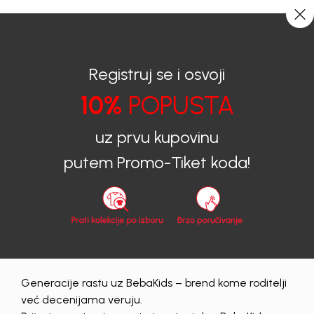
CIJENA ISPORUKE ZA SVE PORUDŽBINE IZNOSI 9KM
0
0
Registruj se i osvoji
10%
POPUSTA
BEBAKIDS
Proizvodi
Dječija odjeća
Zeke
uz prvu kupovinu
Zeke
putem Promo-Tiket koda!
56
62
68
74
80
86
Obriši sve
7 proizvodi
Generacije rastu uz BebaKids – brend kome roditelji
već decenijama veruju.