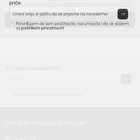
Još uvijek nemaš nalog? Kreiraj ga jednostavno klikom na dugme
priče.
ispod.
Unesi svoju e-poštu da se prijavite na newsletter.
REGISTRUJ SE
Potvrđujem da sam pročitao/la, razumeo/la i da se slažem
sa
politikom privatnosti
Prijava na newsletter
Email
Slažem se sa
politikom privatnosti
KIDS BEBA BH D.O.O. Banja Luka
INFORMACIJE