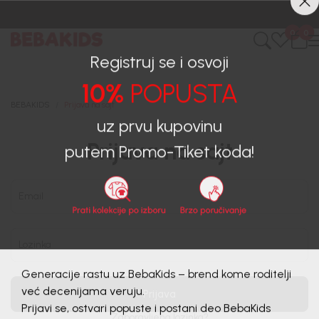
CIJENA ISPORUKE ZA SVE PORUDŽBINE IZNOSI 9KM
0
0
Registruj se i osvoji
10%
POPUSTA
BEBAKIDS
Prijava na sajt
uz prvu kupovinu
Prijava na sajt
putem Promo-Tiket koda!
Email
Lozinka
Generacije rastu uz BebaKids – brend kome roditelji
Prijava
već decenijama veruju.
Zaboravljena lozinka?
Prijavi se, ostvari popuste i postani deo BebaKids