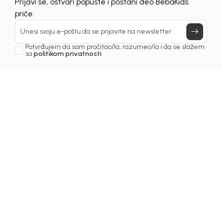
Prijavi se, ostvari popuste i postani deo BebaKids
Još uvijek nemaš nalog? Kreiraj ga jednostavno klikom na dugme
priče.
ispod.
REGISTRUJ SE
Unesi svoju e-poštu da se prijavite na newsletter.
Potvrđujem da sam pročitao/la, razumeo/la i da se slažem
sa
politikom privatnosti
Prijava na newsletter
Email
Slažem se sa
politikom privatnosti
KIDS BEBA BH D.O.O. Banja Luka
INFORMACIJE