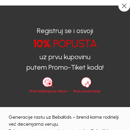
CIJENA ISPORUKE ZA SVE PORUDŽBINE IZNOSI 9KM
0
0
Registruj se i osvoji
10%
POPUSTA
BEBAKIDS
Prijava na sajt
uz prvu kupovinu
Prijava na sajt
putem Promo-Tiket koda!
Email
Lozinka
Generacije rastu uz BebaKids – brend kome roditelji
Prijava
već decenijama veruju.
Zaboravljena lozinka?