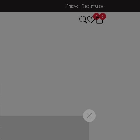
Prijava
Registruj se
0
0