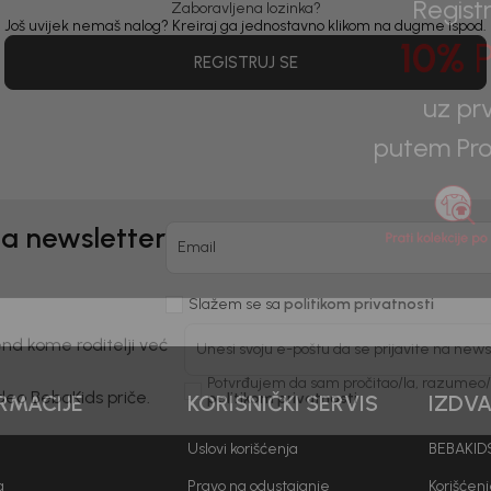
Zaboravljena lozinka?
Još uvijek nemaš nalog? Kreiraj ga jednostavno klikom na dugme ispod.
Registr
REGISTRUJ SE
10%
P
uz pr
putem Pro
na newsletter
Email
Slažem se sa
politikom privatnosti
nd kome roditelji već
Unesi svoju e-poštu da se prijavite na news
RMACIJE
KORISNIČKI SERVIS
IZDV
Potvrđujem da sam pročitao/la, razumeo/l
 deo BebaKids priče.
politikom privatnosti
Uslovi korišćenja
BEBAKIDS
a
Pravo na odustajanje
Korišćen