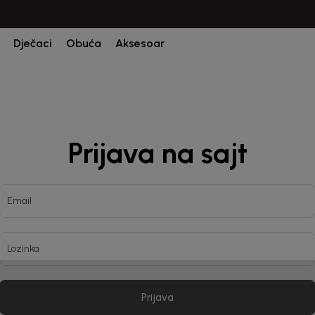
CIJENA ISPORUKE ZA SVE PORUDŽBINE IZNOSI 9KM
Dječaci
Obuća
Aksesoar
Prijava na sajt
Email
Lozinka
Prijava