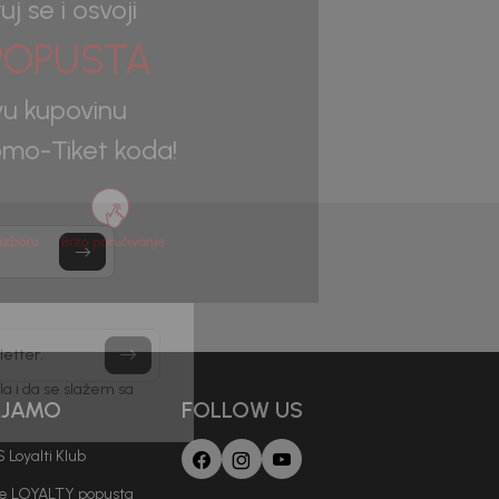
uj se i osvoji
OPUSTA
vu kupovinu
mo-Tiket koda!
letter.
AJAMO
FOLLOW US
a i da se slažem sa
 Loyalti Klub
je LOYALTY popusta