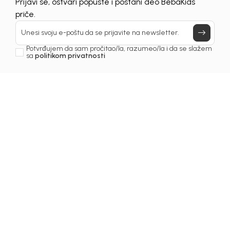
Prijavi se, ostvari popuste i postani deo BebaKids
Još uvijek nemaš nalog? Kreiraj ga jednostavno klikom na dugme
priče.
ispod.
REGISTRUJ SE
Unesi svoju e-poštu da se prijavite na newsletter.
Potvrđujem da sam pročitao/la, razumeo/la i da se slažem
sa
politikom privatnosti
Prijava na newsletter
Email
Slažem se sa
politikom privatnosti
KIDS BEBA BH D.O.O. Banja Luka
INFORMACIJE