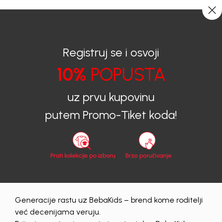
CIJENA ISPORUKE ZA SVE PORUDŽBINE IZNOSI 9KM
0
0
Registruj se i osvoji
10%
POPUSTA
BEBAKIDS
Prijava na sajt
uz prvu kupovinu
Prijava na sajt
putem Promo-Tiket koda!
Email
Lozinka
Generacije rastu uz BebaKids – brend kome roditelji
Prijava
već decenijama veruju.
Zaboravljena lozinka?