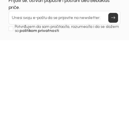
Prijavi se, ostvari popuste i postani deo BebaKids
Još uvijek nemaš nalog? Kreiraj ga jednostavno klikom na dugme
priče.
ispod.
REGISTRUJ SE
Unesi svoju e-poštu da se prijavite na newsletter.
Potvrđujem da sam pročitao/la, razumeo/la i da se slažem
sa
politikom privatnosti
Prijava na newsletter
Email
Slažem se sa
politikom privatnosti
KIDS BEBA BH D.O.O. Banja Luka
INFORMACIJE