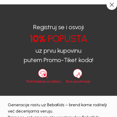
CIJENA ISPORUKE ZA SVE PORUDŽBINE IZNOSI 9KM
0
0
Registruj se i osvoji
10%
POPUSTA
BEBAKIDS
Prijava na sajt
uz prvu kupovinu
Prijava na sajt
putem Promo-Tiket koda!
Email
Lozinka
Generacije rastu uz BebaKids – brend kome roditelji
Prijava
već decenijama veruju.
Zaboravljena lozinka?