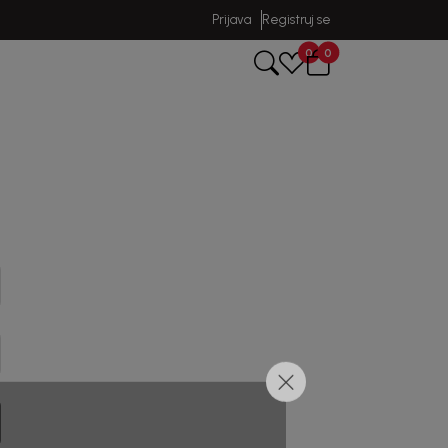
Prijava
Registruj se
0
0