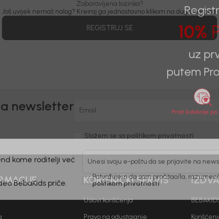
Zaboravljena lozinka?
Još uvijek nemaš nalog? Kreiraj ga jednostavno klikom na dugme ispod.
Registr
REGISTRUJ SE
10%
P
uz pr
putem Pro
na newsletter
Email
Slažem se sa
politikom privatnosti
nd kome roditelji već
Unesi svoju e-poštu da se prijavite na news
RMACIJE
KORISNIČKI SERVIS
IZDV
Potvrđujem da sam pročitao/la, razumeo/l
 deo BebaKids priče.
politikom privatnosti
Uslovi korišćenja
BEBAKIDS
a
Pravo na odustajanje
Korišćen