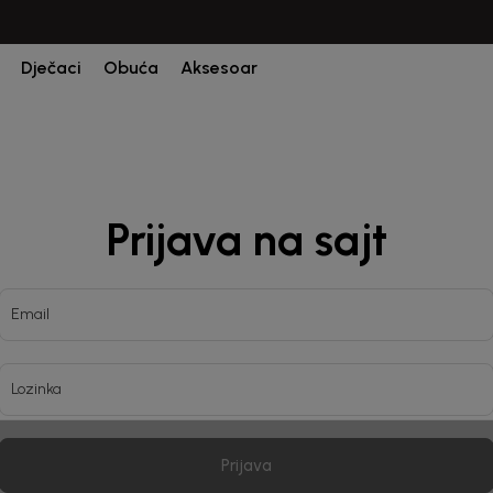
CIJENA ISPORUKE ZA SVE PORUDŽBINE IZNOSI 9KM
Dječaci
Obuća
Aksesoar
Prijava na sajt
Email
Lozinka
Prijava