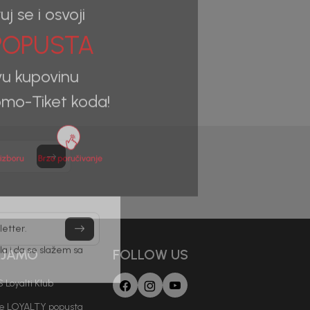
uj se i osvoji
OPUSTA
vu kupovinu
mo-Tiket koda!
letter.
AJAMO
FOLLOW US
a i da se slažem sa
 Loyalti Klub
je LOYALTY popusta