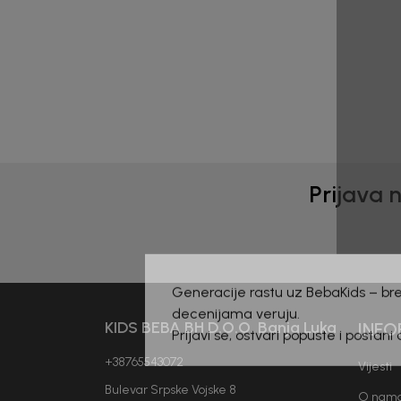
Prijava 
Generacije rastu uz BebaKids – bre
KIDS BEBA BH D.O.O. Banja Luka
INFO
decenijama veruju.
Prijavi se, ostvari popuste i postani
+38765543072
Vijesti
Bulevar Srpske Vojske 8
O nam